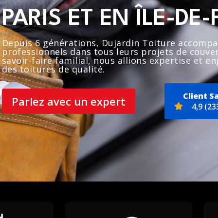
PARIS ET EN ÎLE-DE
Depuis 6 générations, Dujardin Toiture accompag
professionnels dans tous leurs projets de couver
savoir-faire familial, nous allions expertise et
des toitures de qualité.
Client Sa
Parlez avec un expert
4,9 (23