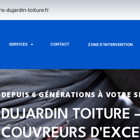
-dujardin-toiture.fr
SERVICES
CONTACT
ZONE D'INTERVENTION
DEPUIS 6 GÉNÉRATIONS À VOTRE S
DUJARDIN TOITURE 
COUVREURS D'EXCE