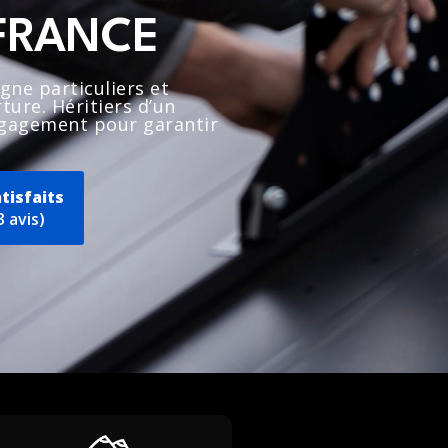
-FRANCE
ne particuliers et
ture. Héritiers d’un
 engagement pour garantir
tisfaits
3 avis)